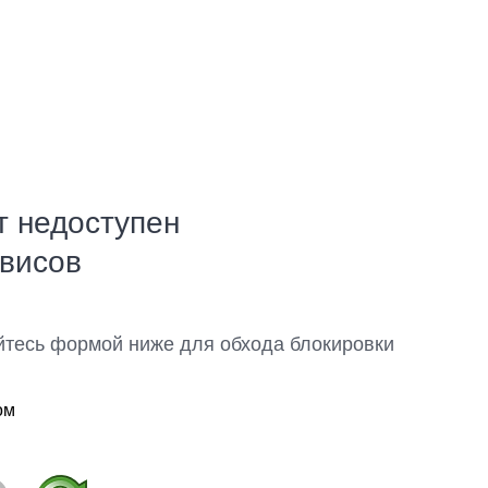
т недоступен
рвисов
йтесь формой ниже для обхода блокировки
ом